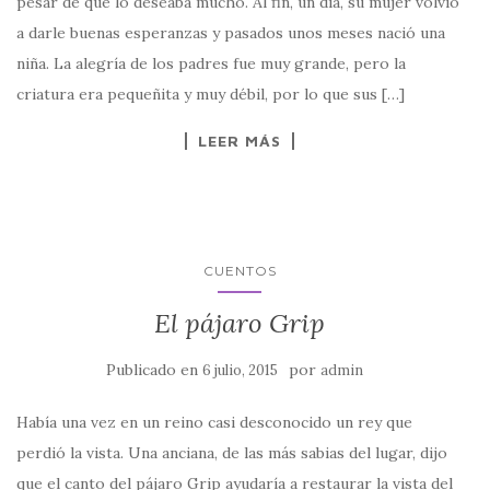
pesar de que lo deseaba mucho. Al fin, un día, su mujer volvió
a darle buenas esperanzas y pasados unos meses nació una
niña. La alegría de los padres fue muy grande, pero la
criatura era pequeñita y muy débil, por lo que sus […]
LEER MÁS
CUENTOS
El pájaro Grip
Publicado en
por
6 julio, 2015
admin
Había una vez en un reino casi desconocido un rey que
perdió la vista. Una anciana, de las más sabias del lugar, dijo
que el canto del pájaro Grip ayudaría a restaurar la vista del