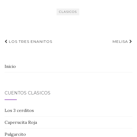
CLASICOS
Navegación
LOS TRES ENANITOS
MELISA
de
entradas
Inicio
CUENTOS CLÁSICOS
Los 3 cerditos
Caperucita Roja
Pulgarcito