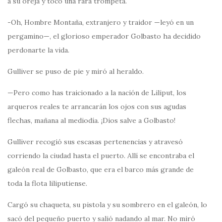
a su oreja y tocó una rara trompeta.
-Oh, Hombre Montaña, extranjero y traidor —leyó en un
pergamino—, el glorioso emperador Golbasto ha decidido
perdonarte la vida.
Gulliver se puso de pie y miró al heraldo.
—Pero como has traicionado a la nación de Liliput, los
arqueros reales te arrancarán los ojos con sus agudas
flechas, mañana al mediodía. ¡Dios salve a Golbasto!
Gulliver recogió sus escasas pertenencias y atravesó
corriendo la ciudad hasta el puerto. Allí se encontraba el
galeón real de Golbasto, que era el barco más grande de
toda la flota liliputiense.
Cargó su chaqueta, su pistola y su sombrero en el galeón, lo
sacó del pequeño puerto y salió nadando al mar. No miró