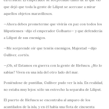
en el suelo. El emperador se sorprendió tanto de lo que vio
que dejó que toda la gente de Liliput se acercase a mirar
aquellos objetos maravillosos.
—Ahora debes prometerme que vivirás en paz con todos los
liliputienses -dijo el emperador Golbasto— y que defenderás
a Liliput de sus enemigos.
—Me sorprende oír que tenéis enemigos, Majestad —dijo
Gulliver, cortés.
—¡Oh, sí! Estamos en guerra con la gente de Blefuscu. ¿No lo
sabías? Viven en una isla del otro lado del mar.
Poniéndose de puntillas, Gulliver pudo ver la isla. En realidad,
no estaba muy lejos: sólo un estrecho la separaba de Liliput.
El puerto de Blefuscu se encontraba al amparo de los
acantilados de la isla, y en él había una flota de cincuenta