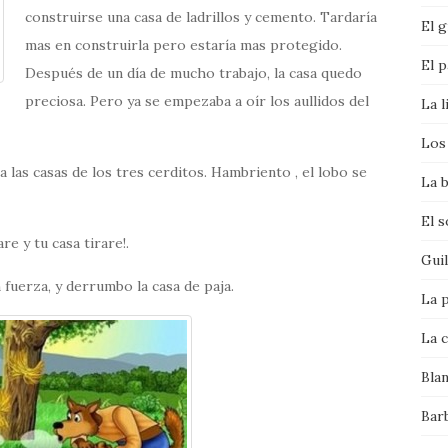
construirse una casa de ladrillos y cemento. Tardaría
El g
mas en construirla pero estaría mas protegido.
El p
Después de un día de mucho trabajo, la casa quedo
preciosa. Pero ya se empezaba a oír los aullidos del
La l
Los 
 las casas de los tres cerditos. Hambriento , el lobo se
La b
El 
e y tu casa tirare!.
Gui
 fuerza, y derrumbo la casa de paja.
La p
La c
Bla
Bar