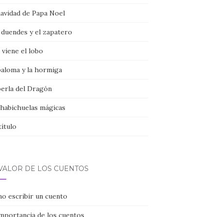
navidad de Papa Noel
 duendes y el zapatero
viene el lobo
paloma y la hormiga
perla del Dragón
 habichuelas mágicas
título
 VALOR DE LOS CUENTOS
o escribir un cuento
importancia de los cuentos