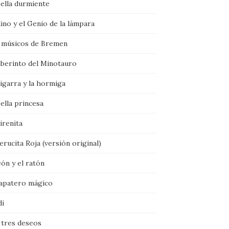
bella durmiente
ino y el Genio de la lámpara
 músicos de Bremen
aberinto del Minotauro
igarra y la hormiga
ella princesa
irenita
rucita Roja (versión original)
eón y el ratón
zapatero mágico
di
 tres deseos