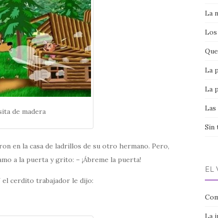
La 
Los
Que 
La 
La 
Las
sita de madera
Sin 
ron en la casa de ladrillos de su otro hermano. Pero,
mo a la puerta y grito: – ¡Ábreme la puerta!
EL
 el cerdito trabajador le dijo:
Com
La 