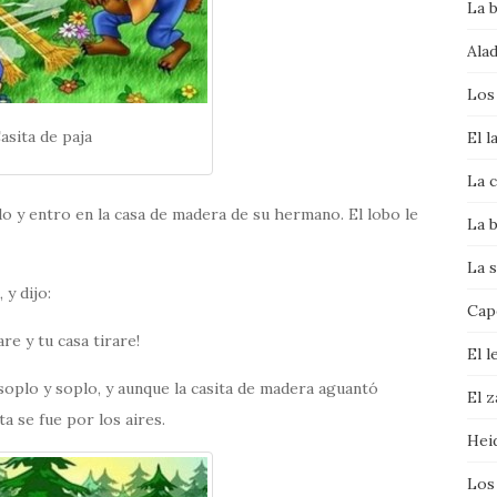
La 
Alad
Los
asita de paja
El l
La c
do y entro en la casa de madera de su hermano. El lobo le
La b
La s
 y dijo:
Cape
re y tu casa tirare!
El l
 soplo y soplo, y aunque la casita de madera aguantó
El 
ta se fue por los aires.
Hei
Los