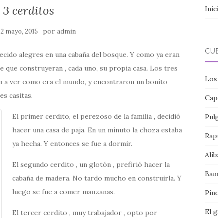
 3 cerditos
Inic
por
12 mayo, 2015
admin
CU
crecido alegres en una cabaña del bosque. Y como ya eran
 que construyeran , cada uno, su propia casa. Los tres
Los
on a ver como era el mundo, y encontraron un bonito
es casitas.
Cap
El primer cerdito, el perezoso de la familia , decidió
Pul
hacer una casa de paja. En un minuto la choza estaba
Rap
ya hecha. Y entonces se fue a dormir.
Alib
El segundo cerdito , un glotón , prefirió hacer la
Bam
cabaña de madera. No tardo mucho en construirla. Y
luego se fue a comer manzanas.
Pin
El 
El tercer cerdito , muy trabajador , opto por