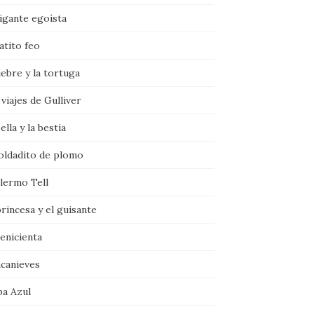
igante egoísta
atito feo
iebre y la tortuga
viajes de Gulliver
ella y la bestia
soldadito de plomo
llermo Tell
rincesa y el guisante
enicienta
ncanieves
ba Azul