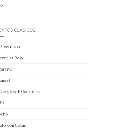
io
ENTOS CLÁSICOS
 3 cerditos
erucita Roja
garcito
unzel
aba y los 40 ladrones
bi
ocho
gato con botas