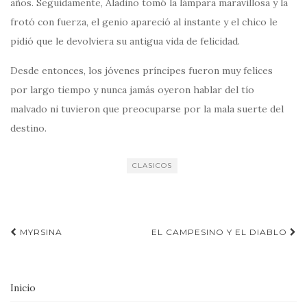
años. Seguidamente, Aladino tomó la lámpara maravillosa y la
frotó con fuerza, el genio apareció al instante y el chico le
pidió que le devolviera su antigua vida de felicidad.
Desde entonces, los jóvenes príncipes fueron muy felices
por largo tiempo y nunca jamás oyeron hablar del tío
malvado ni tuvieron que preocuparse por la mala suerte del
destino.
CLASICOS
Navegación
MYRSINA
EL CAMPESINO Y EL DIABLO
de
entradas
Inicio