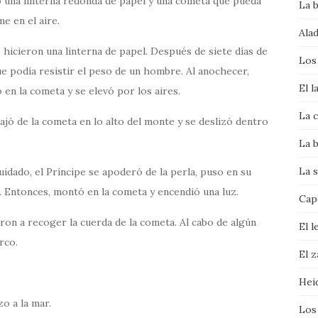
 una linterna redonda de papel y una cometa que pueda
La 
e en el aire.
Alad
icieron una linterna de papel. Después de siete días de
Los
e podía resistir el peso de un hombre. Al anochecer,
El l
 en la cometa y se elevó por los aires.
La c
jó de la cometa en lo alto del monte y se deslizó dentro
La b
La s
dado, el Príncipe se apoderó de la perla, puso en su
a. Entonces, montó en la cometa y encendió una luz.
Cape
on a recoger la cuerda de la cometa. Al cabo de algún
El l
rco.
El 
Hei
o a la mar.
Los