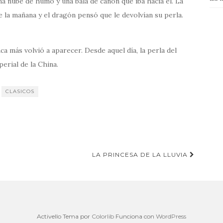
na nube de humo y una bala de cañón que iba hacia él. La
e la mañana y el dragón pensó que le devolvían su perla.
a más volvió a aparecer. Desde aquel día, la perla del
erial de la China.
CLASICOS
LA PRINCESA DE LA LLUVIA
Activello Tema por
Colorlib
Funciona con
WordPress