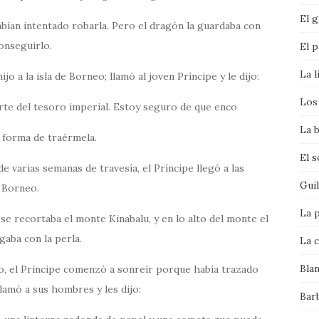
El g
bían intentado robarla. Pero el dragón la guardaba con
onseguirlo.
El p
La l
jo a la isla de Borneo; llamó al joven Príncipe y le dijo:
Los 
rte del tesoro imperial. Estoy seguro de que enco
La b
a forma de traérmela.
El 
e varias semanas de travesía, el Príncipe llegó a las
Gui
 Borneo.
La p
 se recortaba el monte Kinabalu, y en lo alto del monte el
gaba con la perla.
La c
Bla
, el Príncipe comenzó a sonreír porque había trazado
Llamó a sus hombres y les dijo:
Bar