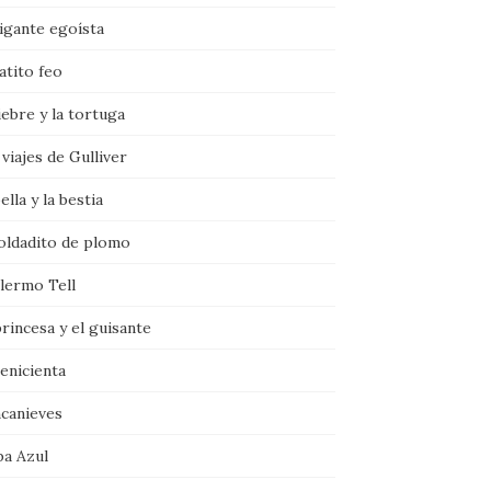
igante egoísta
atito feo
iebre y la tortuga
viajes de Gulliver
ella y la bestia
soldadito de plomo
llermo Tell
rincesa y el guisante
enicienta
ncanieves
ba Azul