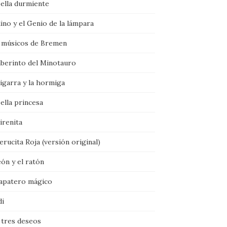
bella durmiente
ino y el Genio de la lámpara
 músicos de Bremen
aberinto del Minotauro
igarra y la hormiga
ella princesa
irenita
rucita Roja (versión original)
eón y el ratón
zapatero mágico
di
 tres deseos