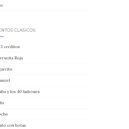
io
ENTOS CLÁSICOS
 3 cerditos
erucita Roja
garcito
unzel
aba y los 40 ladrones
bi
ocho
gato con botas