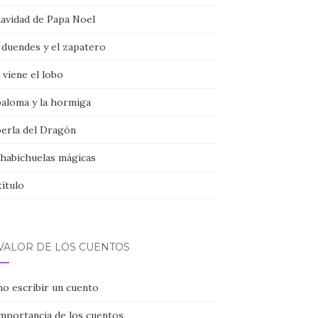
navidad de Papa Noel
 duendes y el zapatero
viene el lobo
paloma y la hormiga
perla del Dragón
 habichuelas mágicas
título
 VALOR DE LOS CUENTOS
o escribir un cuento
importancia de los cuentos