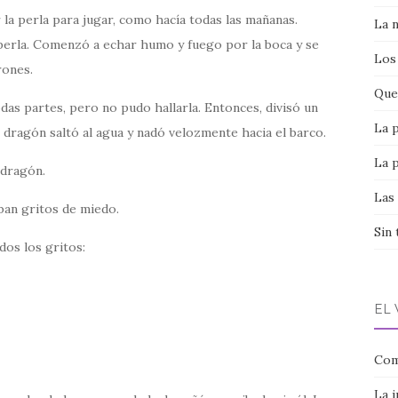
r la perla para jugar, como hacía todas las mañanas.
La 
perla. Comenzó a echar humo y fuego por la boca y se
Los
rones.
Que 
das partes, pero no pudo hallarla. Entonces, divisó un
La 
 dragón saltó al agua y nadó velozmente hacia el barco.
La 
 dragón.
Las
ban gritos de miedo.
Sin 
dos los gritos:
EL
Com
La 