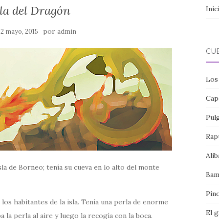
la del Dragón
Inic
por
12 mayo, 2015
admin
CU
Los
Cap
Pul
Rap
Alib
sla de Borneo; tenía su cueva en lo alto del monte
Bam
Pin
los habitantes de la isla. Tenía una perla de enorme
El 
 la perla al aire y luego la recogía con la boca.