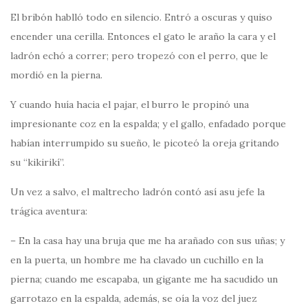
El bribón hablló todo en silencio. Entró a oscuras y quiso
encender una cerilla. Entonces el gato le araño la cara y el
ladrón echó a correr; pero tropezó con el perro, que le
mordió en la pierna.
Y cuando huía hacia el pajar, el burro le propinó una
impresionante coz en la espalda; y el gallo, enfadado porque
habían interrumpido su sueño, le picoteó la oreja gritando
su “kikirikí”.
Un vez a salvo, el maltrecho ladrón contó así asu jefe la
trágica aventura:
– En la casa hay una bruja que me ha arañado con sus uñas; y
en la puerta, un hombre me ha clavado un cuchillo en la
pierna; cuando me escapaba, un gigante me ha sacudido un
garrotazo en la espalda, además, se oía la voz del juez