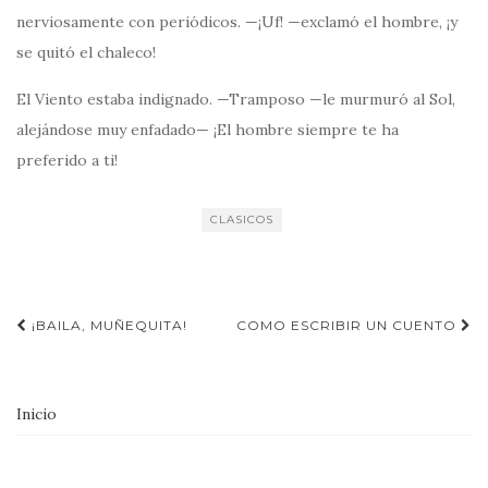
nerviosamente con periódicos. —¡Uf! —exclamó el hombre, ¡y
se quitó el chaleco!
El Viento estaba indignado. —Tramposo —le murmuró al Sol,
alejándose muy enfadado— ¡El hombre siempre te ha
preferido a ti!
CLASICOS
Navegación
¡BAILA, MUÑEQUITA!
COMO ESCRIBIR UN CUENTO
de
entradas
Inicio