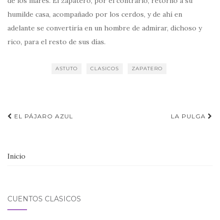
de los mares. El zapatero, por el contrario, retornó a su
humilde casa, acompañado por los cerdos, y de ahí en
adelante se convertiría en un hombre de admirar, dichoso y
rico, para el resto de sus días.
ASTUTO
CLASICOS
ZAPATERO
Navegación
EL PÁJARO AZUL
LA PULGA
de
entradas
Inicio
CUENTOS CLÁSICOS