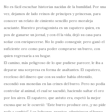
No es fácil escuchar historias nacidas de la humildad. Por una
vez, dejamos de lado reinos de príncipes y princesas, para
conocer un relato de cimiento sencillo pero moraleja
acuciante. Nuestro protagonista es un zapatero quien, en
pos de ganarse un jornal, y con él la vida, dejó su casa para
soñar con enriquecerse. No lo pudo conseguir, pero ganó el
suficiente oro como para poder comprarse un burro, con
quien regresaría a su hogar.
El camino, más peligroso de lo que pudiese parecer, le iba a
deparar una sorpresa en forma de asaltantes. El zapatero,
receloso del dinero que con su sudor había obtenido,
escondió sus monedas en las crines del burro. Pero no podía
controlar al animal, el cual se sacudió, haciendo saltar el oro
por los aires. El zapatero, que astuto era, espetó la mejor
excusa que se le ocurrió: “Este burro produce oro, ¡y no pide
nada a cambio!”. Los ladrones, prestos, adquirieron el burro