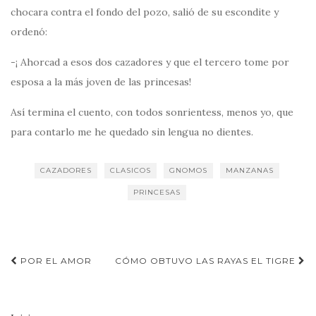
chocara contra el fondo del pozo, salió de su escondite y
ordenó:
-¡ Ahorcad a esos dos cazadores y que el tercero tome por
esposa a la más joven de las princesas!
Así termina el cuento, con todos sonrientess, menos yo, que
para contarlo me he quedado sin lengua no dientes.
CAZADORES
CLASICOS
GNOMOS
MANZANAS
PRINCESAS
Navegación
POR EL AMOR
CÓMO OBTUVO LAS RAYAS EL TIGRE
de
entradas