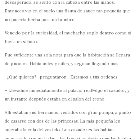
desesperado, se sentó con la cabeza entre las manos.
Entonces vio en el suelo una flauta de sauce tan pequeña que
no parecía hecha para un hombre.
Vencido por la curiosidad, el muchacho sopló dentro como si
fuera un silbato.
Fue suficiente una sola nota para que la habitación se llenara
de gnomos. Había miles y miles, y seguían llegando más.
-¿Qué quieres?- preguntaron-.¡Estamos a tus ordenes!
– Llevadme inmediatamente al palacio real!-dijo el cazador, y
un instante después estaba en el salón del trono.
Allí estaban sus hermanos, vestidos con gran pompa, a punto
de casarse con dos de las princesas. La más pequeña les
sujetaba la cola del vestido. Los cazadores las habían
amenazado con matarlas a las tres si no decían que las habían