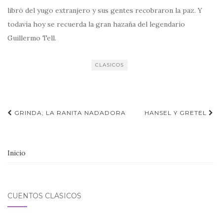
libró del yugo extranjero y sus gentes recobraron la paz. Y
todavía hoy se recuerda la gran hazaña del legendario
Guillermo Tell.
CLASICOS
Navegación
GRINDA, LA RANITA NADADORA
HANSEL Y GRETEL
de
entradas
Inicio
CUENTOS CLÁSICOS