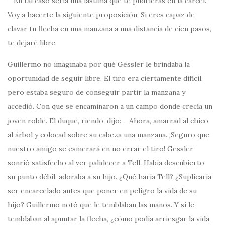
—En tal caso sería una lástima que te pudrieras en la cárcel.
Voy a hacerte la siguiente proposición: Si eres capaz de
clavar tu flecha en una manzana a una distancia de cien pasos,
te dejaré libre.
Guillermo no imaginaba por qué Gessler le brindaba la
oportunidad de seguir libre. El tiro era ciertamente difícil,
pero estaba seguro de conseguir partir la manzana y
accedió. Con que se encaminaron a un campo donde crecía un
joven roble. El duque, riendo, dijo: —Ahora, amarrad al chico
al árbol y colocad sobre su cabeza una manzana. ¡Seguro que
nuestro amigo se esmerará en no errar el tiro! Gessler
sonrió satisfecho al ver palidecer a Tell. Había descubierto
su punto débil: adoraba a su hijo. ¿Qué haría Tell? ¿Suplicaría
ser encarcelado antes que poner en peligro la vida de su
hijo? Guillermo notó que le temblaban las manos. Y si le
temblaban al apuntar la flecha, ¿cómo podía arriesgar la vida