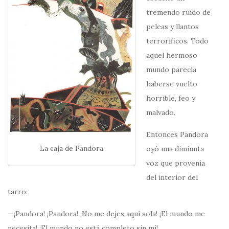
tremendo ruido de
peleas y llantos
terroríficos. Todo
aquel hermoso
mundo parecía
haberse vuelto
horrible, feo y
malvado.
Entonces Pandora
La caja de Pandora
oyó una diminuta
voz que provenía
del interior del
tarro:
—¡Pandora! ¡Pandora! ¡No me dejes aquí sola! ¡El mundo me
necesita! ¡El mundo no está completo sin mí!