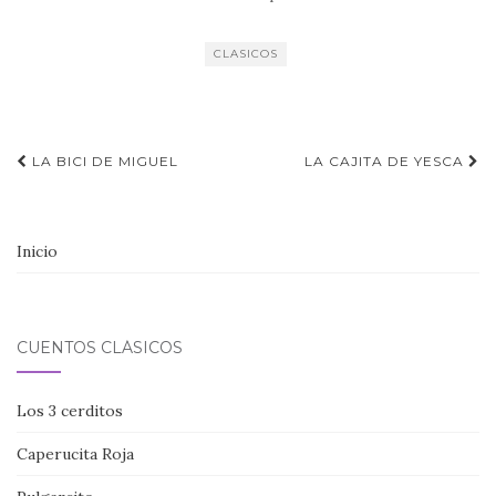
CLASICOS
Navegación
LA BICI DE MIGUEL
LA CAJITA DE YESCA
de
entradas
Inicio
CUENTOS CLÁSICOS
Los 3 cerditos
Caperucita Roja