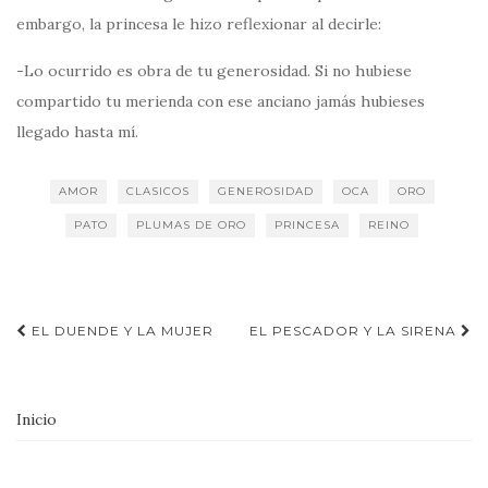
embargo, la princesa le hizo reflexionar al decirle:
-Lo ocurrido es obra de tu generosidad. Si no hubiese
compartido tu merienda con ese anciano jamás hubieses
llegado hasta mí.
AMOR
CLASICOS
GENEROSIDAD
OCA
ORO
PATO
PLUMAS DE ORO
PRINCESA
REINO
Navegación
EL DUENDE Y LA MUJER
EL PESCADOR Y LA SIRENA
de
entradas
Inicio