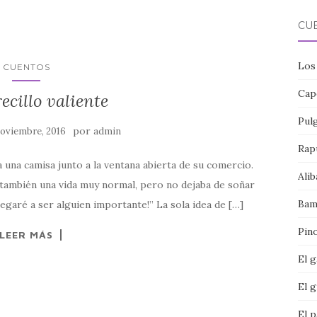
CU
Los
CUENTOS
Cap
recillo valiente
Pul
por
noviembre, 2016
admin
Rap
a una camisa junto a la ventana abierta de su comercio.
Alib
 también una vida muy normal, pero no dejaba de soñar
Bam
¡llegaré a ser alguien importante!” La sola idea de […]
Pin
LEER MÁS
El 
El g
El p