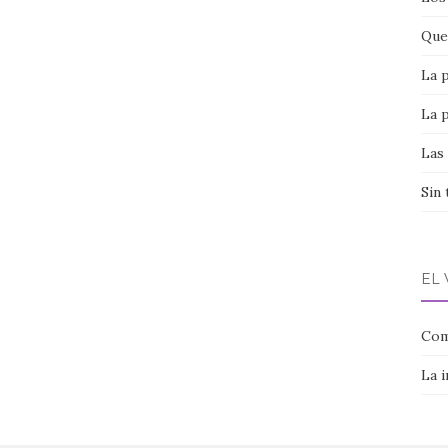
Que 
La 
La 
Las
Sin 
EL
Com
La 