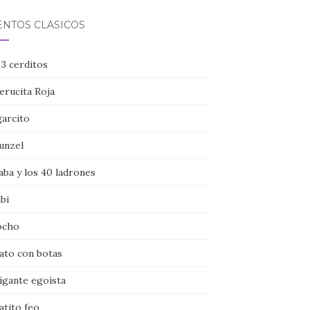
ENTOS CLÁSICOS
 3 cerditos
erucita Roja
garcito
unzel
aba y los 40 ladrones
bi
ocho
gato con botas
igante egoísta
atito feo