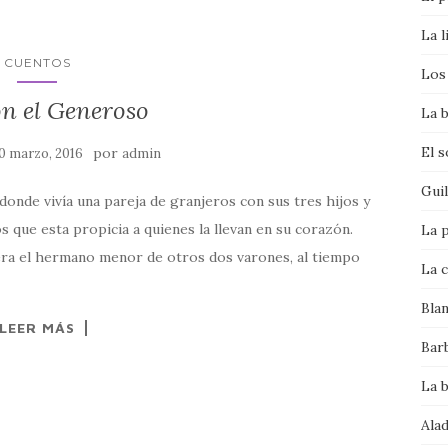
La l
CUENTOS
Los 
n el Generoso
La b
El 
por
0 marzo, 2016
admin
Gui
onde vivía una pareja de granjeros con sus tres hijos y
s que esta propicia a quienes la llevan en su corazón.
La p
era el hermano menor de otros dos varones, al tiempo
La c
Bla
LEER MÁS
Bar
La 
Alad