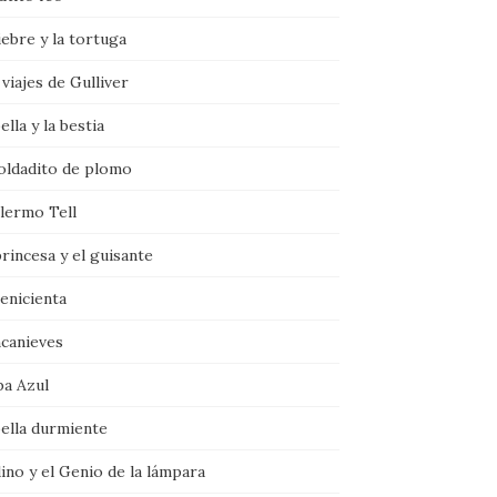
iebre y la tortuga
viajes de Gulliver
ella y la bestia
soldadito de plomo
llermo Tell
rincesa y el guisante
enicienta
ncanieves
ba Azul
bella durmiente
ino y el Genio de la lámpara