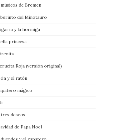
 músicos de Bremen
aberinto del Minotauro
igarra y la hormiga
ella princesa
irenita
rucita Roja (versión original)
eón y el ratón
zapatero mágico
di
 tres deseos
navidad de Papa Noel
 duendes y el zapatero