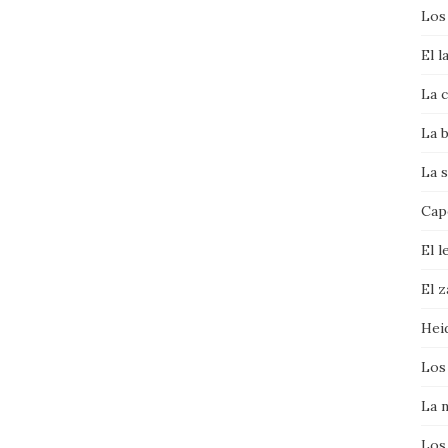
Los
El l
La c
La b
La s
Cape
El l
El 
Hei
Los
La 
Los