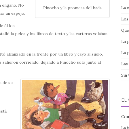
n engaño. No
La 
Pinocho y la promesa del hada
omo un espejo.
Los
e él los
Que 
talló la pelea y los libros de texto y las carteras volaban
La 
La 
tó alcanzado en la frente por un libro y cayó al suelo,
s salieron corriendo, dejando a Pinocho solo junto al
Las
Sin 
a de su
EL
está
Com
La 