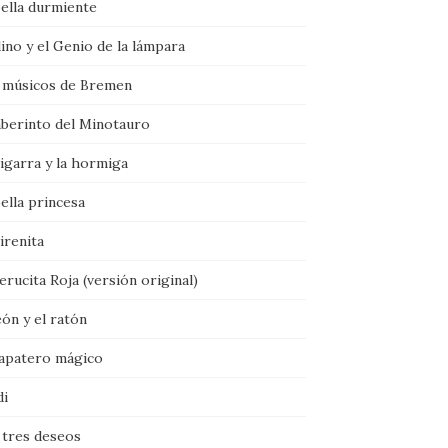
bella durmiente
ino y el Genio de la lámpara
 músicos de Bremen
aberinto del Minotauro
igarra y la hormiga
ella princesa
irenita
rucita Roja (versión original)
eón y el ratón
zapatero mágico
di
 tres deseos