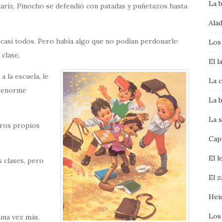
La 
nariz, Pinocho se defendió con patadas y puñetazos hasta
Alad
casi todos. Pero había algo que no podían perdonarle:
Los
 clase.
El l
a la escuela, le
La c
a enorme
La b
La s
tros propios
Cape
El l
 clases, pero
El 
Hei
Los
una vez más.