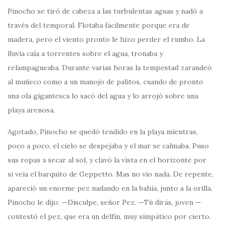
Pinocho se tiró de cabeza a las turbulentas aguas y nadó a
través del temporal. Flotaba fácilmente porque era de
madera, pero el viento pronto le hizo perder el rumbo. La
lluvia caía a torrentes sobre el agua, tronaba y
relampagueaba. Durante varias horas la tempestad zarandeó
al muñeco como a un manojo de palitos, cuando de pronto
una ola gigantesca lo sacó del agua y lo arrojó sobre una
playa arenosa.
Agotado, Pinocho se quedó tendido en la playa mientras,
poco a poco, el cielo se despejaba y el mar se calmaba. Puso
sus ropas a secar al sol, y clavó la vista en el horizonte por
si veía el barquito de Geppetto. Mas no vio nada. De repente,
apareció un enorme pez nadando en la bahía, junto a la orilla.
Pinocho le dijo: —Disculpe, señor Pez. —Tú dirás, joven —
contestó el pez, que era un delfín, muy simpático por cierto.