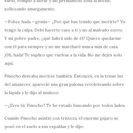
suelo, rompió a llorar y así permaneció toda la noche,
sollozando amargamente.
—Pobre hada —gemía— ¿Por qué has tenido que morirte? Yo
tengo la culpa. Debí hacerte caso a ti y no al malvado zorro.
Y mi pobre padre, ¿qué habrá sido de él? Quiero quedarme
con él para siempre y no me marcharé nunca más de casa.
¡Oh, hada! Te suplico que vuelvas a la vida. No me dejes solo
aquí.
Pinocho deseaba morirse también. Entonces, en la tenue luz
del amanecer, apareció una gran paloma revoloteando sobre
la lápida y le dijo al muñeco:
—¿Eres tú, Pinocho? Te he estado buscando por todos lados.
Cuando Pinocho asintió con tristeza, el enorme pájaro se
posó en el suelo a sus espaldas y le dijo: