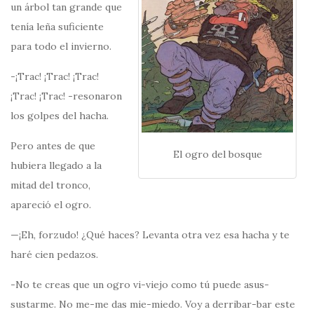
un árbol tan grande que
tenía leña suficiente
para todo el invierno.
-¡Trac! ¡Trac! ¡Trac!
¡Trac! ¡Trac! -resonaron
los golpes del hacha.
Pero antes de que
El ogro del bosque
hubiera llegado a la
mitad del tronco,
apareció el ogro.
—¡Eh, forzudo! ¿Qué haces? Levanta otra vez esa hacha y te
haré cien pedazos.
-No te creas que un ogro vi-viejo como tú puede asus-
sustarme. No me-me das mie-miedo. Voy a derribar-bar este