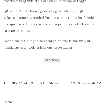
chorro más grande fue a dar en el único ojo del ogro.
-¡Está bien! ¡Está bien! -gritó el ogro-. Me rindo. ¡No me
aplastes como a la piedra! Puedes cortar todos los árboles
que quieras, o te los cortaré yo, si prefieres, y te llevaré a
casa los troncos.
Desde ese día, el ogro se encargó de que la anciana y su
familia tuvieran toda la leña que necesitaban.
CLASICOS
Navegación
EL NIÑO QUE QUERÍA UN ARCO IRIS
EL OGRO GROGRO
de
entradas
Inicio