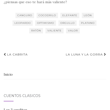
¿piensas que eso te hará más valiente?
CANGURO
COCODRILO
ELEFANTE
LEÓN
LEOPARDO
OPTIMISMO
ORGULLO
PLATANO
RATÓN
VALIENTE
VALOR
Navegación
LA CABRITA
LA LUNA Y LA GORRA
de
entradas
Inicio
CUENTOS CLÁSICOS
Los 3 cerditos