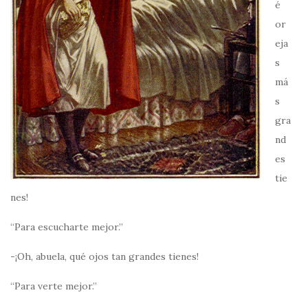
é
or
eja
s
má
s
gra
nd
es
tie
nes!
“Para escucharte mejor.”
-¡Oh, abuela, qué ojos tan grandes tienes!
“Para verte mejor.”