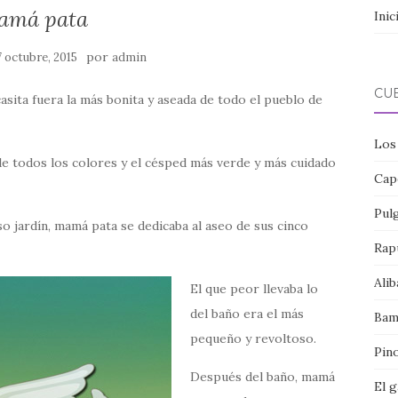
amá pata
Inic
por
7 octubre, 2015
admin
CU
sita fuera la más bonita y aseada de todo el pueblo de
Los
de todos los colores y el césped más verde y más cuidado
Cap
Pul
o jardín, mamá pata se dedicaba al aseo de sus cinco
Rap
Alib
El que peor llevaba lo
del baño era el más
Bam
pequeño y revoltoso.
Pin
Después del baño, mamá
El 