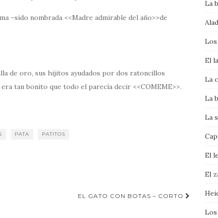
La 
ama –sido nombrada <<Madre admirable del año>>de
Alad
Los
El l
la de oro, sus hijitos ayudados por dos ratoncillos
La c
y era tan bonito que todo el parecía decir <<COMEME>>.
La b
La s
S
PATA
PATITOS
Cape
El l
El 
Hei
EL GATO CON BOTAS – CORTO
Los