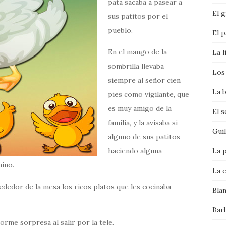
pata sacaba a pasear a
El g
sus patitos por el
pueblo.
El p
En el mango de la
La l
sombrilla llevaba
Los 
siempre al señor cien
La b
pies como vigilante, que
es muy amigo de la
El 
familia, y la avisaba si
Gui
alguno de sus patitos
haciendo alguna
La p
mino.
La c
dedor de la mesa los ricos platos que les cocinaba
Bla
Bar
rme sorpresa al salir por la tele.