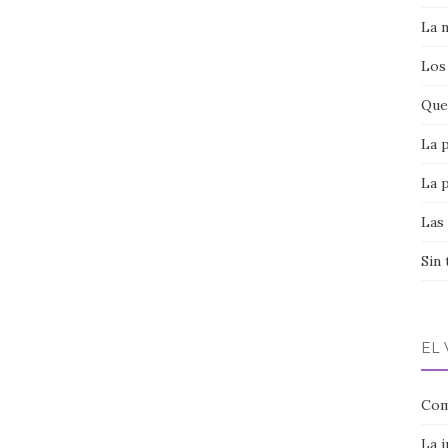
La 
Los
Que 
La 
La 
Las
Sin 
EL
Com
La 