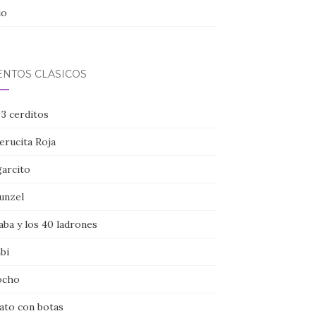
io
ENTOS CLÁSICOS
 3 cerditos
erucita Roja
garcito
unzel
aba y los 40 ladrones
bi
ocho
gato con botas