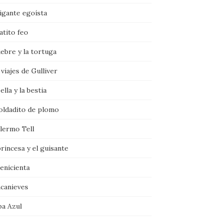
igante egoísta
atito feo
iebre y la tortuga
viajes de Gulliver
ella y la bestia
soldadito de plomo
llermo Tell
rincesa y el guisante
enicienta
ncanieves
ba Azul