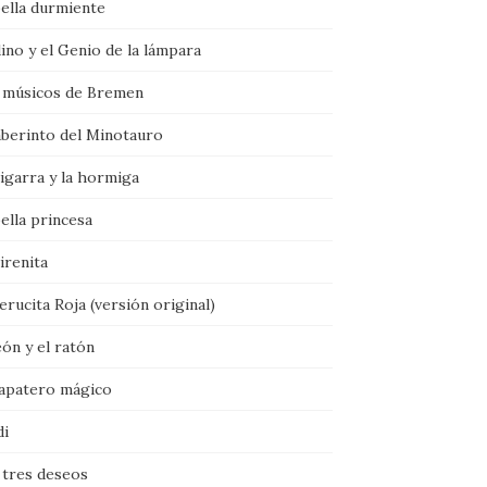
bella durmiente
ino y el Genio de la lámpara
 músicos de Bremen
aberinto del Minotauro
igarra y la hormiga
ella princesa
irenita
rucita Roja (versión original)
eón y el ratón
zapatero mágico
di
 tres deseos