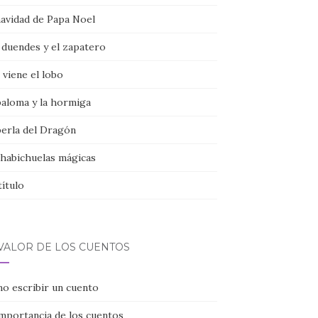
navidad de Papa Noel
 duendes y el zapatero
viene el lobo
paloma y la hormiga
perla del Dragón
 habichuelas mágicas
título
 VALOR DE LOS CUENTOS
o escribir un cuento
importancia de los cuentos