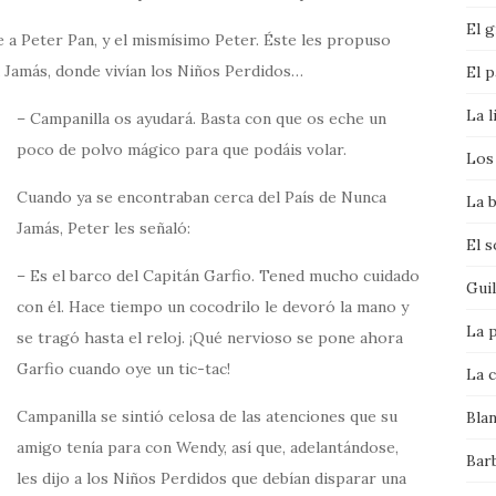
El g
 a Peter Pan, y el mismísimo Peter. Éste les propuso
ca Jamás, donde vivían los Niños Perdidos…
El p
La l
– Campanilla os ayudará. Basta con que os eche un
poco de polvo mágico para que podáis volar.
Los 
Cuando ya se encontraban cerca del País de Nunca
La b
Jamás, Peter les señaló:
El 
– Es el barco del Capitán Garfio. Tened mucho cuidado
Gui
con él. Hace tiempo un cocodrilo le devoró la mano y
La p
se tragó hasta el reloj. ¡Qué nervioso se pone ahora
Garfio cuando oye un tic-tac!
La c
Campanilla se sintió celosa de las atenciones que su
Bla
amigo tenía para con Wendy, así que, adelantándose,
Bar
les dijo a los Niños Perdidos que debían disparar una