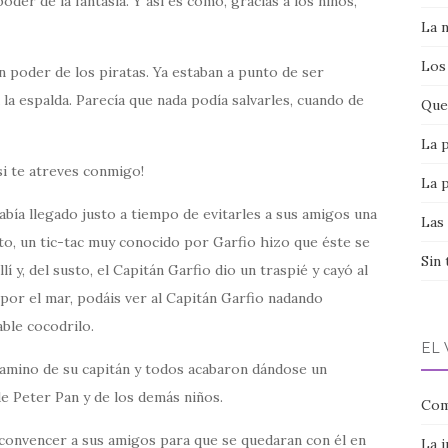
oder de la fantasía. Y así es como, gracias a los niños,
La 
Los
 poder de los piratas. Ya estaban a punto de ser
la espalda. Parecía que nada podía salvarles, cuando de
Que 
La 
 si te atreves conmigo!
La 
abía llegado justo a tiempo de evitarles a sus amigos una
Las
o, un tic-tac muy conocido por Garfio hizo que éste se
Sin 
í y, del susto, el Capitán Garfio dio un traspié y cayó al
s por el mar, podáis ver al Capitán Garfio nadando
ble cocodrilo.
EL
 camino de su capitán y todos acabaron dándose un
de Peter Pan y de los demás niños.
Com
 convencer a sus amigos para que se quedaran con él en
La 