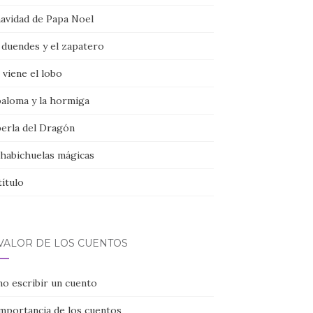
navidad de Papa Noel
 duendes y el zapatero
viene el lobo
paloma y la hormiga
perla del Dragón
 habichuelas mágicas
título
 VALOR DE LOS CUENTOS
o escribir un cuento
importancia de los cuentos