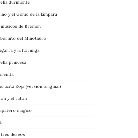
bella durmiente
ino y el Genio de la lámpara
 músicos de Bremen
aberinto del Minotauro
igarra y la hormiga
ella princesa
irenita
rucita Roja (versión original)
eón y el ratón
zapatero mágico
di
 tres deseos