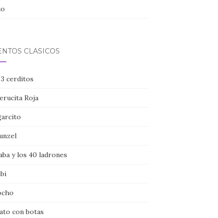
io
ENTOS CLÁSICOS
 3 cerditos
erucita Roja
garcito
unzel
aba y los 40 ladrones
bi
ocho
gato con botas