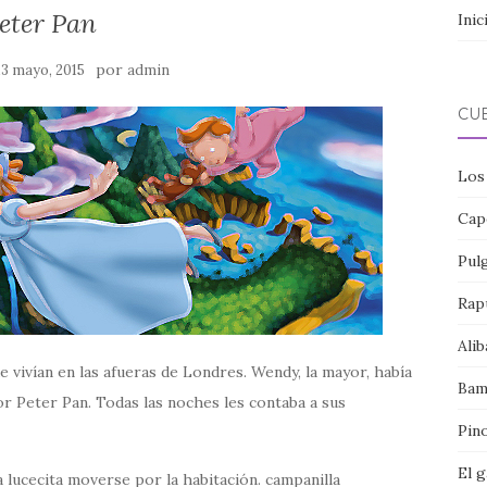
eter Pan
Inic
por
13 mayo, 2015
admin
CU
Los
Cap
Pul
Rap
Alib
vivían en las afueras de Londres. Wendy, la mayor, había
Bam
r Peter Pan. Todas las noches les contaba a sus
Pin
El 
 lucecita moverse por la habitación. campanilla