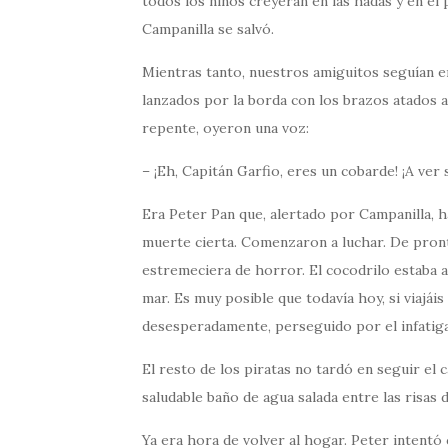
todos los niños creyeran en las hadas y en el p
Campanilla se salvó.
Mientras tanto, nuestros amiguitos seguían en
lanzados por la borda con los brazos atados a 
repente, oyeron una voz:
– ¡Eh, Capitán Garfio, eres un cobarde! ¡A ver
Era Peter Pan que, alertado por Campanilla, h
muerte cierta. Comenzaron a luchar. De pront
estremeciera de horror. El cocodrilo estaba all
mar. Es muy posible que todavía hoy, si viajái
desesperadamente, perseguido por el infatiga
El resto de los piratas no tardó en seguir el
saludable baño de agua salada entre las risas 
Ya era hora de volver al hogar. Peter intentó