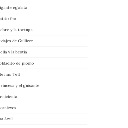
igante egoísta
atito feo
iebre y la tortuga
viajes de Gulliver
ella y la bestia
soldadito de plomo
llermo Tell
rincesa y el guisante
enicienta
ncanieves
ba Azul