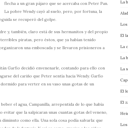
La 
flecha a un gran pájaro que se acercaba con Peter Pan.
La pobre Wendy cayó al suelo, pero, por fortuna, la
Alad
eguida se recuperó del golpe.
Los
re y, también, claro está de sus hermanitos y del propio
El l
erribles piratas, pero éstos, que ya habían tenido
La c
, organizaron una emboscada y se llevaron prisioneros a
La b
itán Garfio decidió envenenarle, contando para ello con
La s
ngarse del cariño que Peter sentía hacia Wendy. Garfio
Cape
dormido para verter en su vaso unas gotas de un
El l
El 
beber el agua, Campanilla, arrepentida de lo que había
o evitar que la salpicaran unas cuantas gotas del veneno,
Hei
n diminuto como ella. Una sola cosa podía salvarla: que
Los