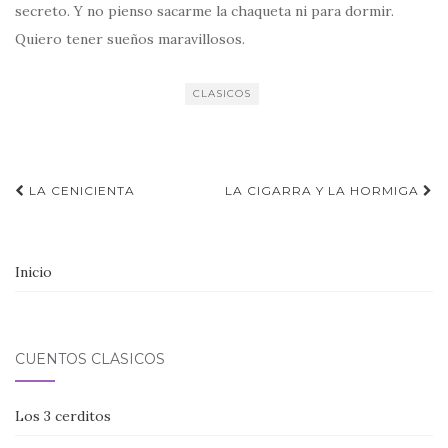
secreto. Y no pienso sacarme la chaqueta ni para dormir.
Quiero tener sueños maravillosos.
CLASICOS
Navegación
LA CENICIENTA
LA CIGARRA Y LA HORMIGA
de
entradas
Inicio
CUENTOS CLÁSICOS
Los 3 cerditos