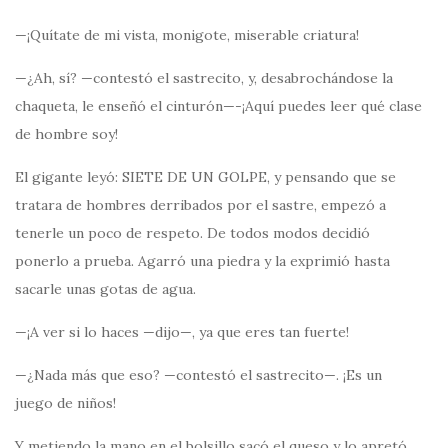
—¡Quítate de mi vista, monigote, miserable criatura!
—¿Ah, sí? —contestó el sastrecito, y, desabrochándose la
chaqueta, le enseñó el cinturón—-¡Aquí puedes leer qué clase
de hombre soy!
El gigante leyó: SIETE DE UN GOLPE, y pensando que se
tratara de hombres derribados por el sastre, empezó a
tenerle un poco de respeto. De todos modos decidió
ponerlo a prueba. Agarró una piedra y la exprimió hasta
sacarle unas gotas de agua.
—¡A ver si lo haces —dijo—, ya que eres tan fuerte!
—¿Nada más que eso? —contestó el sastrecito—. ¡Es un
juego de niños!
Y metiendo la mano en el bolsillo sacó el queso y lo apretó