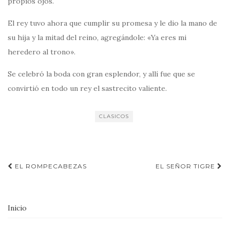
propios ojos.
El rey tuvo ahora que cumplir su promesa y le dio la mano de
su hija y la mitad del reino, agregándole: «Ya eres mi
heredero al trono».
Se celebró la boda con gran esplendor, y allí fue que se
convirtió en todo un rey el sastrecito valiente.
CLASICOS
Navegación
EL ROMPECABEZAS
EL SEÑOR TIGRE
de
entradas
Inicio