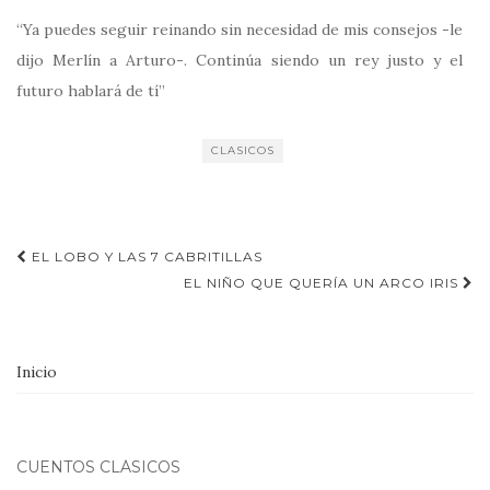
“Ya puedes seguir reinando sin necesidad de mis consejos -le
dijo Merlín a Arturo-. Continúa siendo un rey justo y el
futuro hablará de tí”
CLASICOS
Navegación
EL LOBO Y LAS 7 CABRITILLAS
de
EL NIÑO QUE QUERÍA UN ARCO IRIS
entradas
Inicio
CUENTOS CLÁSICOS