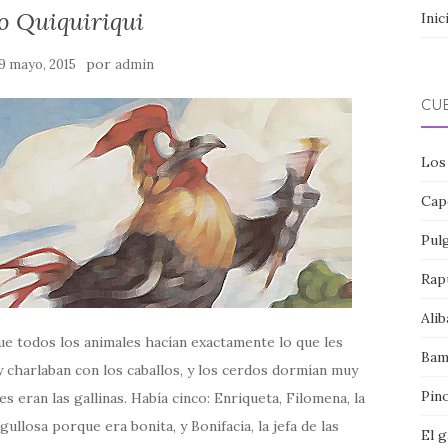
lo Quiquiriqui
Inic
por
9 mayo, 2015
admin
CU
Los
Cap
Pul
Rap
Alib
ue todos los animales hacían exactamente lo que les
Bam
y charlaban con los caballos, y los cerdos dormían muy
Pin
s eran las gallinas. Había cinco: Enriqueta, Filomena, la
gullosa porque era bonita, y Bonifacia, la jefa de las
El 