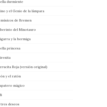
bella durmiente
ino y el Genio de la lámpara
 músicos de Bremen
aberinto del Minotauro
igarra y la hormiga
ella princesa
irenita
rucita Roja (versión original)
eón y el ratón
zapatero mágico
di
 tres deseos