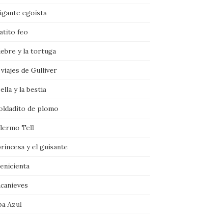
igante egoísta
atito feo
iebre y la tortuga
viajes de Gulliver
ella y la bestia
soldadito de plomo
llermo Tell
rincesa y el guisante
enicienta
ncanieves
ba Azul