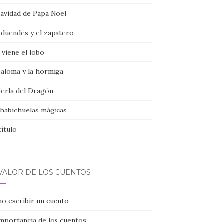
navidad de Papa Noel
 duendes y el zapatero
viene el lobo
paloma y la hormiga
perla del Dragón
 habichuelas mágicas
título
 VALOR DE LOS CUENTOS
o escribir un cuento
importancia de los cuentos