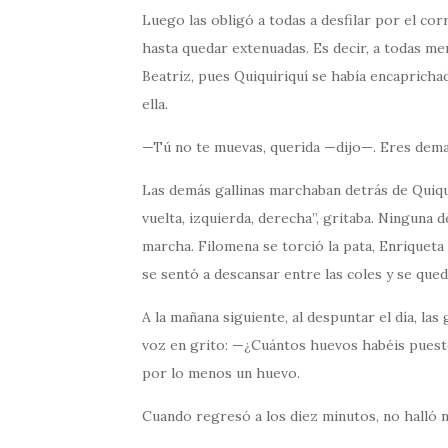
Luego las obligó a todas a desfilar por el corr
hasta quedar extenuadas. Es decir, a todas me
Beatriz, pues Quiquiriquí se había encapricha
ella.
—Tú no te muevas, querida —dijo—. Eres demas
Las demás gallinas marchaban detrás de Quiqui
vuelta, izquierda, derecha”, gritaba. Ninguna d
marcha. Filomena se torció la pata, Enriqueta
se sentó a descansar entre las coles y se qu
A la mañana siguiente, al despuntar el día, las
voz en grito: —¿Cuántos huevos habéis puest
por lo menos un huevo.
Cuando regresó a los diez minutos, no halló 