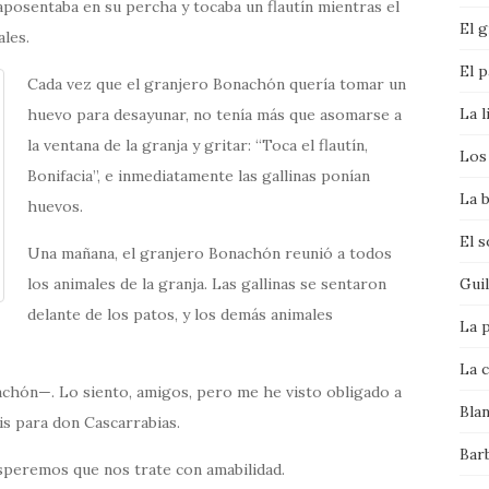
 aposentaba en su percha y tocaba un flautín mientras el
El g
ales.
El p
Cada vez que el granjero Bonachón quería tomar un
La l
huevo para desayunar, no tenía más que asomarse a
la ventana de la granja y gritar: “Toca el flautín,
Los 
Bonifacia”, e inmediatamente las gallinas ponían
La b
huevos.
El 
Una mañana, el granjero Bonachón reunió a todos
los animales de la granja. Las gallinas se sentaron
Gui
delante de los patos, y los demás animales
La p
La c
chón—. Lo siento, amigos, pero me he visto obligado a
Bla
is para don Cascarrabias.
Bar
speremos que nos trate con amabilidad.