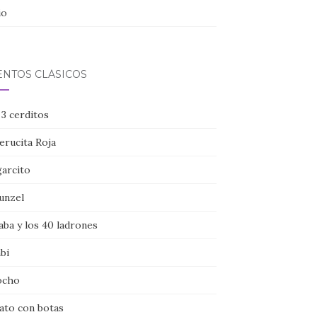
io
ENTOS CLÁSICOS
 3 cerditos
erucita Roja
garcito
unzel
aba y los 40 ladrones
bi
ocho
gato con botas