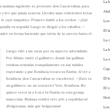
La 
a mañana siguiente se presentó don Cascarrabias para
Alad
 y feo que jamás sonreía. Llevaba unas relucientes botas
 le cayó simpático. Primero habló a los cerdos: —¡Qué
Los
mpiadla en seguida! Luego se dirigió a los caballos: —
El l
dré en forma haciendo que tiréis de la carreta hasta el
La c
La b
Luego riñó a las vacas por su aspecto adormilado.
Por último visitó el gallinero, donde las gallinas
La s
estaban sentadas tranquilamente en sus nidales
Cape
esperando a que Bonifacia tocara su flautín. Al ver a
El l
Bonifacia, don Cascarrabias se encolerizó: —¡Esto es
un gallinero, no un concierto! Vete, Bonifacia. No
El 
quiero veros ni a ti ni a tu flautín en esta granja
Hei
nunca más. Mañana vendrá otro jefe a espabilaros!
¡Holgazanas, más que holgazanas!
Los