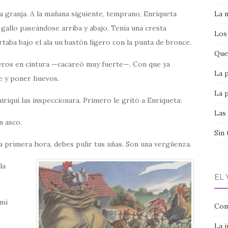
la granja. A la mañana siguiente, temprano, Enriqueta
La 
 gallo paseándose arriba y abajo. Tenía una cresta
Los
taba bajo el ala un bastón ligero con la punta de bronce.
Que 
teros en cintura —cacareó muy fuerte—. Con que ya
La 
se y poner huevos.
La 
iriquí las inspeccionara. Primero le gritó a Enriqueta:
Las
n asco.
Sin 
a primera hora, debes pulir tus uñas. Son una vergüenza.
la
EL
 mi
Com
La 