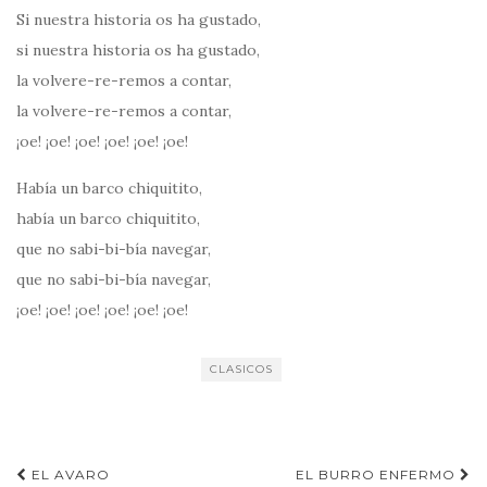
Si nuestra historia os ha gustado,
si nuestra historia os ha gustado,
la volvere-re-remos a contar,
la volvere-re-remos a contar,
¡oe! ¡oe! ¡oe! ¡oe! ¡oe! ¡oe!
Había un barco chiquitito,
había un barco chiquitito,
que no sabi-bi-bía navegar,
que no sabi-bi-bía navegar,
¡oe! ¡oe! ¡oe! ¡oe! ¡oe! ¡oe!
CLASICOS
Navegación
EL AVARO
EL BURRO ENFERMO