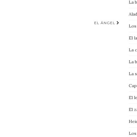
La 
Alad
EL ÁNGEL
Los
El l
La c
La b
La s
Cape
El l
El 
Hei
Los