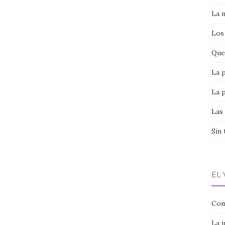
La 
Los
Que 
La 
La 
Las
Sin 
EL
Com
La 