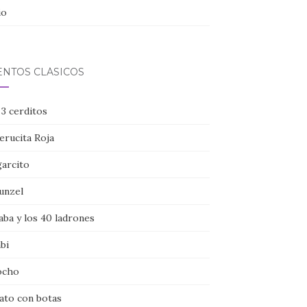
io
ENTOS CLÁSICOS
 3 cerditos
erucita Roja
garcito
unzel
aba y los 40 ladrones
bi
ocho
gato con botas