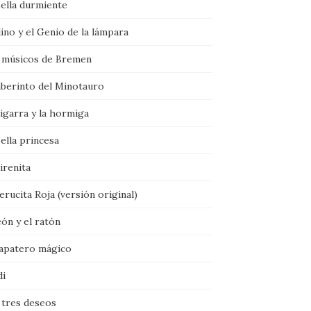
bella durmiente
ino y el Genio de la lámpara
 músicos de Bremen
aberinto del Minotauro
igarra y la hormiga
ella princesa
irenita
rucita Roja (versión original)
eón y el ratón
zapatero mágico
di
 tres deseos