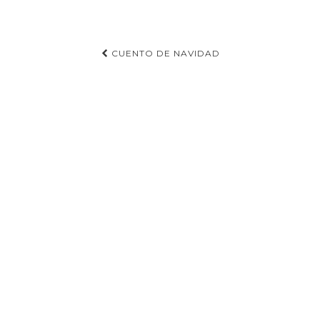
Navegación
CUENTO DE NAVIDAD
de
entradas