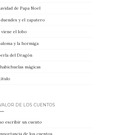
navidad de Papa Noel
 duendes y el zapatero
viene el lobo
paloma y la hormiga
perla del Dragón
 habichuelas mágicas
título
 VALOR DE LOS CUENTOS
o escribir un cuento
importancia de los cuentos