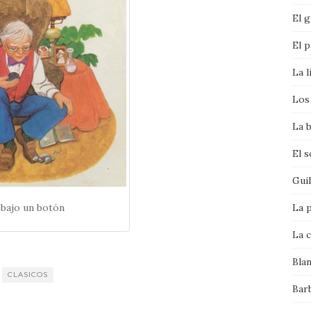
El g
El p
La l
Los 
La b
El 
Gui
La p
bajo un botón
La c
Bla
CLASICOS
Bar