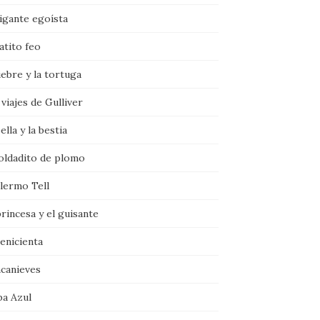
igante egoísta
atito feo
iebre y la tortuga
viajes de Gulliver
ella y la bestia
soldadito de plomo
llermo Tell
rincesa y el guisante
enicienta
ncanieves
ba Azul