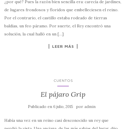
¿por qué? Pues la razón bien sencilla era: carecía de jardines,
de lugares frondosos y floridos que embelleciesen el reino.
Por el contrario, el castillo estaba rodeado de tierras
baldías, un feo páramo. Por suerte, el Rey encontró una
solución, la cual halló en un […]
LEER MÁS
CUENTOS
El pájaro Grip
Publicado en
por
6 julio, 2015
admin
Había una vez en un reino casi desconocido un rey que
perdió la vista. Una anciana, de las más sabias del lugar, dijo