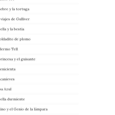
iebre y la tortuga
viajes de Gulliver
ella y la bestia
soldadito de plomo
llermo Tell
rincesa y el guisante
enicienta
ncanieves
ba Azul
bella durmiente
ino y el Genio de la lámpara