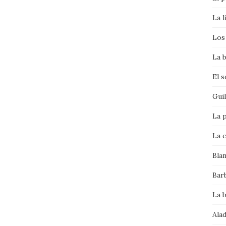
La l
Los 
La b
El 
Gui
La p
La c
Bla
Bar
La 
Alad