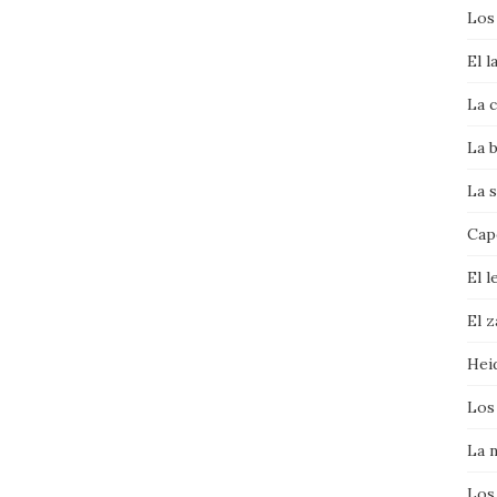
Los
El l
La c
La b
La s
Cape
El l
El 
Hei
Los
La 
Los