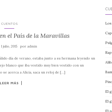
CU
Los
CUENTOS
Cap
n el País de la Maravillas
Pul
n
por
1 julio, 2015
admin
Rap
n cálido día de verano, estaba junto a su hermana leyendo un
Alib
ejo blanco que iba vestido muy bien vestido con un
Bam
 se acerca a Alicia, saca un reloj de […]
Pin
LEER MÁS
El 
El g
El p