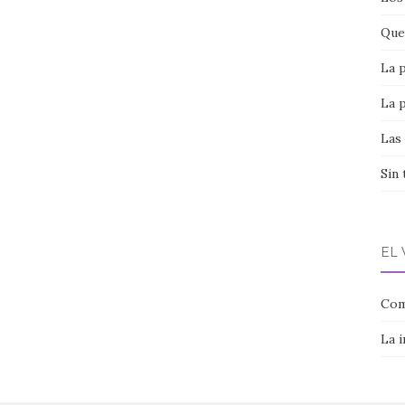
Que 
La 
La 
Las
Sin 
EL
Com
La 