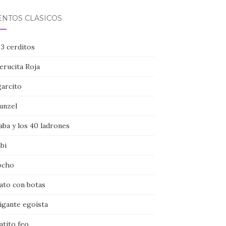
ENTOS CLÁSICOS
 3 cerditos
erucita Roja
garcito
unzel
aba y los 40 ladrones
bi
ocho
gato con botas
igante egoísta
atito feo