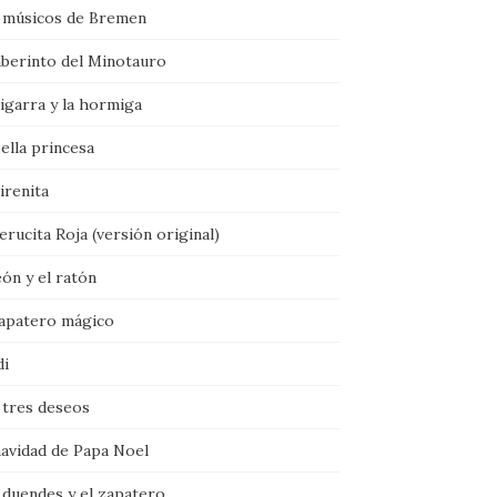
 músicos de Bremen
aberinto del Minotauro
igarra y la hormiga
ella princesa
irenita
rucita Roja (versión original)
eón y el ratón
zapatero mágico
di
 tres deseos
navidad de Papa Noel
 duendes y el zapatero