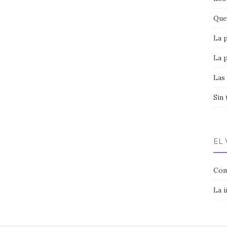
Que 
La 
La 
Las
Sin 
EL
Com
La 