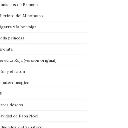
 músicos de Bremen
aberinto del Minotauro
igarra y la hormiga
ella princesa
irenita
rucita Roja (versión original)
eón y el ratón
zapatero mágico
di
 tres deseos
navidad de Papa Noel
 duendes y el zapatero