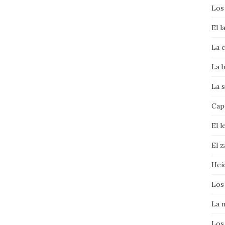
Los
El l
La c
La b
La s
Cape
El l
El 
Hei
Los
La 
Los