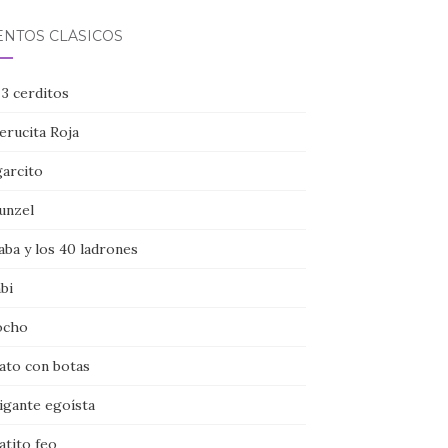
ENTOS CLÁSICOS
 3 cerditos
erucita Roja
garcito
unzel
aba y los 40 ladrones
bi
ocho
gato con botas
igante egoísta
atito feo