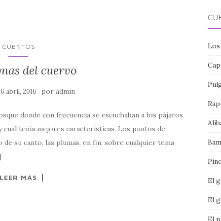
CU
Los
CUENTOS
Cap
mas del cuervo
Pul
n
por
6 abril, 2016
admin
Rap
bosque donde con frecuencia se escuchaban a los pájaros
Alib
 y cual tenía mejores características. Los puntos de
Bam
e su canto, las plumas, en fin, sobre cualquier tema
]
Pin
LEER MÁS
El 
El g
El p