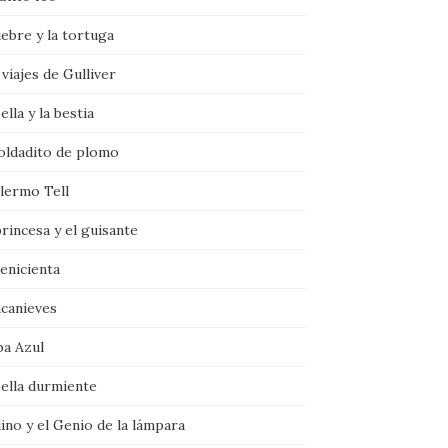
iebre y la tortuga
viajes de Gulliver
ella y la bestia
soldadito de plomo
llermo Tell
rincesa y el guisante
enicienta
ncanieves
ba Azul
bella durmiente
ino y el Genio de la lámpara