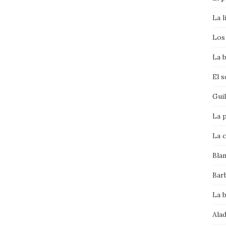
La l
Los 
La b
El 
Gui
La p
La c
Bla
Bar
La 
Alad