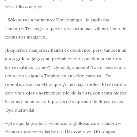
cervatillo como yo.
-¡Sólo será un momento! Ven conmigo -le suplicaba
Tambor-. Te aseguro que es un rincón maravilloso, lleno de
exquisitos manjares…
¿Exquisitos manjares? Bambi es obediente, pero también un
poco goloso (algo que probablemente pueden permitirse
los cervatillos, ¿o no?). ¡Quién dijo miedo! No se resiste a la
tentación y sigue a Tambor en su veloz carrera… De
repente, se acaba el bosque. ¡Ya no hay árboles! El cervatillo
abre unos ojos enormes: ¡se pierde la vista con tanta hierba!
Es como un inmenso tapiz verde salpicado de llores rosas
¡Qué maravilla!
—¡He aquí la pradera! —anuncia orgullosamcntc Tambor—
¡Vamos a ponernos las botas! Haz como yo. 110 tengas