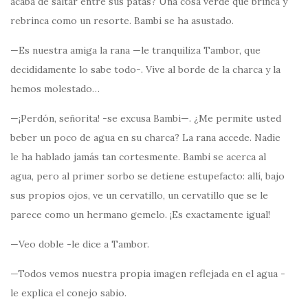
acaba de saltar entre sus patas? Una cosa verde que brinca y
rebrinca como un resorte. Bambi se ha asustado.
—Es nuestra amiga la rana —le tranquiliza Tambor, que
decididamente lo sabe todo-. Vive al borde de la charca y la
hemos molestado…
—¡Perdón, señorita! -se excusa Bambi—. ¿Me permite usted
beber un poco de agua en su charca? La rana accede. Nadie
le ha hablado jamás tan cortesmente. Bambi se acerca al
agua, pero al primer sorbo se detiene estupefacto: allí, bajo
sus propios ojos, ve un cervatillo, un cervatillo que se le
parece como un hermano gemelo. ¡Es exactamente igual!
—Veo doble -le dice a Tambor.
—Todos vemos nuestra propia imagen reflejada en el agua -
le explica el conejo sabio.