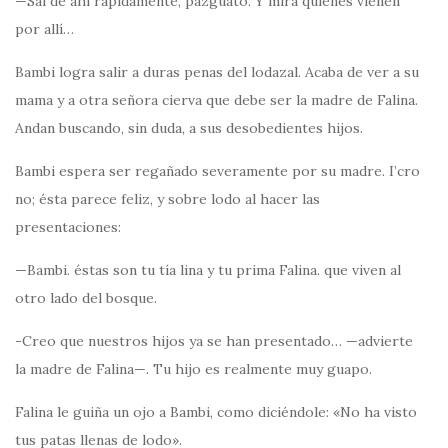
—Sal de ahí rápidamente, pazguato. Y mira quienes vienen
por allí…
Bambi logra salir a duras penas del lodazal. Acaba de ver a su
mama y a otra señora cierva que debe ser la madre de Falina.
Andan buscando, sin duda, a sus desobedientes hijos.
Bambi espera ser regañado severamente por su madre. I’cro
no; ésta parece feliz, y sobre lodo al hacer las
presentaciones:
—Bambi. éstas son tu tía lina y tu prima Falina. que viven al
otro lado del bosque.
-Creo que nuestros hijos ya se han presentado… —advierte
la madre de Falina—. Tu hijo es realmente muy guapo.
Falina le guiña un ojo a Bambi, como diciéndole: «No ha visto
tus patas llenas de lodo».