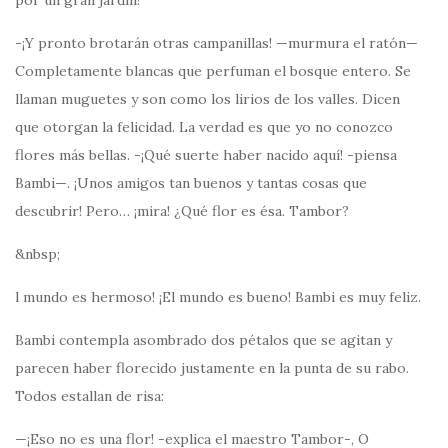
por un gran jardín!
-¡Y pronto brotarán otras campanillas! —murmura el ratón—
Completamente blancas que perfuman el bosque entero. Se
llaman muguetes y son como los lirios de los valles. Dicen
que otorgan la felicidad. La verdad es que yo no conozco
flores más bellas. -¡Qué suerte haber nacido aquí! -piensa
Bambi—. ¡Unos amigos tan buenos y tantas cosas que
descubrir! Pero… ¡mira! ¿Qué flor es ésa. Tambor?
&nbsp;
l mundo es hermoso! ¡El mundo es bueno! Bambi es muy feliz.
Bambi contempla asombrado dos pétalos que se agitan y
parecen haber florecido justamente en la punta de su rabo.
Todos estallan de risa:
—¡Eso no es una flor! -explica el maestro Tambor-, O