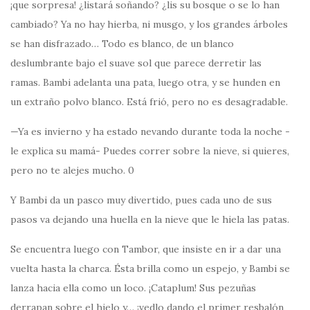
¡que sorpresa! ¿listará soñando? ¿lis su bosque o se lo han
cambiado? Ya no hay hierba, ni musgo, y los grandes árboles
se han disfrazado… Todo es blanco, de un blanco
deslumbrante bajo el suave sol que parece derretir las
ramas. Bambi adelanta una pata, luego otra, y se hunden en
un extraño polvo blanco. Está frió, pero no es desagradable.
—Ya es invierno y ha estado nevando durante toda la noche -
le explica su mamá- Puedes correr sobre la nieve, si quieres,
pero no te alejes mucho. 0
Y Bambi da un pasco muy divertido, pues cada uno de sus
pasos va dejando una huella en la nieve que le hiela las patas.
Se encuentra luego con Tambor, que insiste en ir a dar una
vuelta hasta la charca. Ésta brilla como un espejo, y Bambi se
lanza hacia ella como un loco. ¡Cataplum! Sus pezuñas
derrapan sobre el hielo y… ¡vedlo dando el primer resbalón