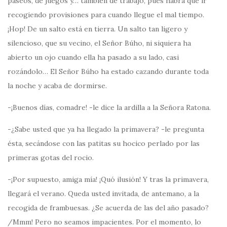
paseos, de juegos y… también de trabajo, pues habrá que ir
recogiendo provisiones para cuando llegue el mal tiempo.
¡Hop! De un salto está en tierra. Un salto tan ligero y
silencioso, que su vecino, el Señor Búho, ni siquiera ha
abierto un ojo cuando ella ha pasado a su lado, casi
rozándolo… El Señor Búho ha estado cazando durante toda
la noche y acaba de dormirse.
-¡Buenos días, comadre! -le dice la ardilla a la Señora Ratona.
-¿Sabe usted que ya ha llegado la primavera? -le pregunta
ésta, secándose con las patitas su hocico perlado por las
primeras gotas del rocio.
-¡Por supuesto, amiga mía! ¡Quó ilusión! Y tras la primavera,
llegará el verano. Queda usted invitada, de antemano, a la
recogida de frambuesas. ¿Se acuerda de las del año pasado?
/Mmm! Pero no seamos impacientes. Por el momento, lo