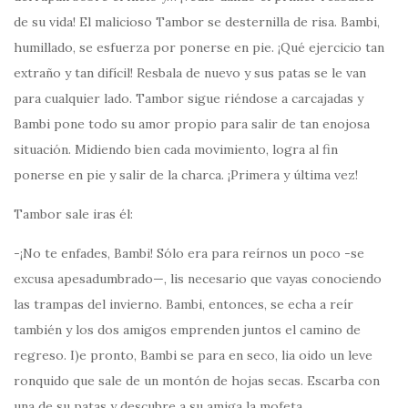
de su vida! El malicioso Tambor se desternilla de risa. Bambi,
humillado, se esfuerza por ponerse en pie. ¡Qué ejercicio tan
extraño y tan difícil! Resbala de nuevo y sus patas se le van
para cualquier lado. Tambor sigue riéndose a carcajadas y
Bambi pone todo su amor propio para salir de tan enojosa
situación. Midiendo bien cada movimiento, logra al fin
ponerse en pie y salir de la charca. ¡Primera y última vez!
Tambor sale iras él:
-¡No te enfades, Bambi! Sólo era para reírnos un poco -se
excusa apesadumbrado—, lis necesario que vayas conociendo
las trampas del invierno. Bambi, entonces, se echa a reír
también y los dos amigos emprenden juntos el camino de
regreso. I)e pronto, Bambi se para en seco, lia oido un leve
ronquido que sale de un montón de hojas secas. Escarba con
una de su patas y descubre a su amiga la mofeta